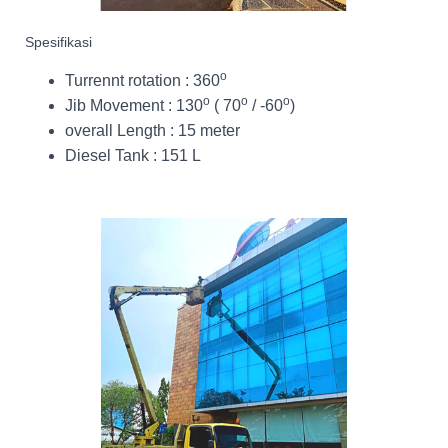
Spesifikasi
o
Turrennt rotation : 360
o
o
o
Jib Movement : 130
( 70
/ -60
)
overall Length : 15 meter
Diesel Tank : 151 L