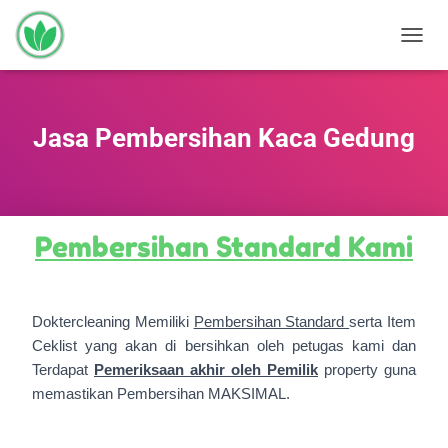
T
O
G
G
L
Jasa Pembersihan Kaca Gedung
E
N
A
V
I
Pembersihan Standard Kami
G
A
S
I
Doktercleaning Memiliki
Pembersihan Standard
serta Item
Ceklist yang akan di bersihkan oleh petugas kami dan
Terdapat
Pemeriksaan akhir oleh Pemilik
property guna
memastikan Pembersihan MAKSIMAL.