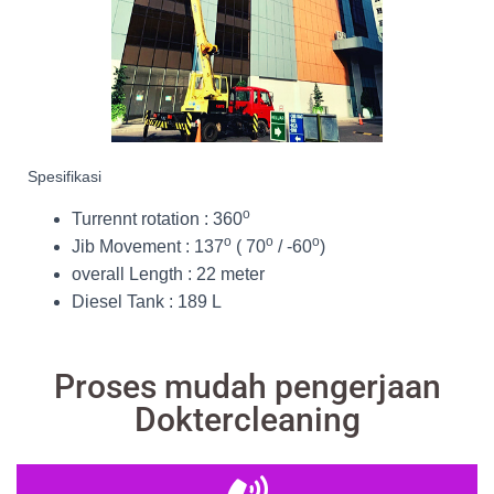
Spesifikasi
o
Turrennt rotation : 360
o
o
o
Jib Movement : 137
( 70
/ -60
)
overall Length : 22 meter
Diesel Tank : 189 L
Proses mudah pengerjaan
Doktercleaning